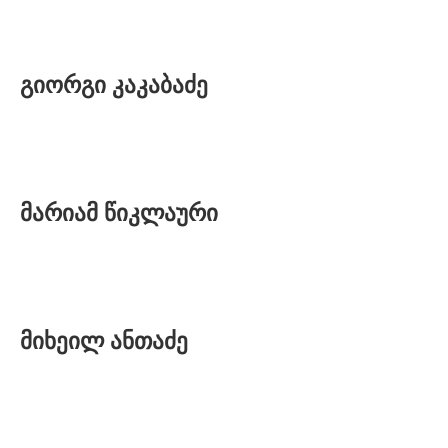
a
t
c
გიორგი კაკაბაძე
h
e
s
.
მარიამ წიკლაური
w
h
o
m
მიხეილ ანთაძე
a
k
e