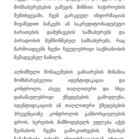
a
მომსახურებების გაწევის მიზნით. საჭიროების
n
შემთხვევაში, ჩვენ გარკვეულ ინფორმაციას
i
მივაწვდით ბანკებს ან საკრედიტო/სადებეტო
ბარათების დამუშავების სამსახურებს და
c
პირადობის შემმოწმებელ სამსახურებს, რაც
a
წარმოადგენს ჩვენი ჩვეულებრივი საქმიანობის
l
შემადგენელ ნაწილს.
r
აღნიშნული მონაცემების გაზიარების მიზანია
u
მომხმარებელთა იდენტიფიკაცია და
n
კონტროლი, ასევე თაღლითური და სხვა
n
დანაშაულებრივი ქმედებების გამოვლენა.
i
იდენტიფიკაციის ან თაღლითური ქმედებების
n
პრევენციაზე კონტროლის განხორციელების
g
დროს, სერვისის მიმწოდებელს უფლება აქვს
შეინახოს ჩვენი გამოკითხვების შესახებ
w
ჩანაწერები თქვენს ინფორმაციასთან ერთად.