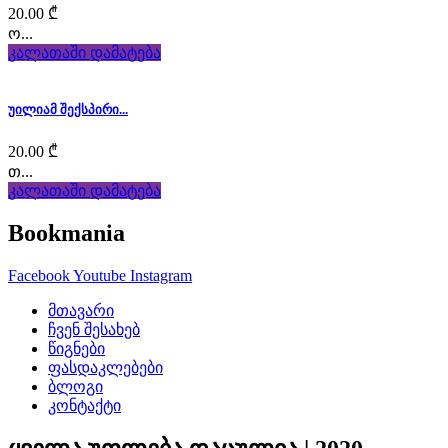
heart
20.00
₾
ო...
and
კალათაში დამატება
soul
stands
უილიამ შექსპირი...
out
20.00
₾
თ...
as
კალათაში დამატება
the
Bookmania
first
Facebook
Youtube
Instagram
step
მთავარი
ჩვენ შესახებ
toward
წიგნები
ფასდაკლებები
swiss
ბლოგი
franck
კონტაქტი