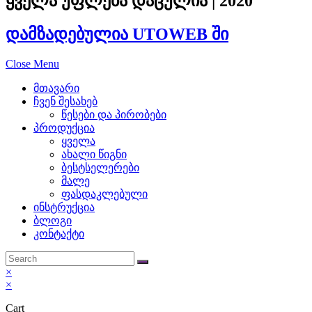
mueller
ყველა უფლება დაცულია | 2020
replicas
.
დამზადებულია UTOWEB ში
exact
Close Menu
https://www.travelfranckmuller
მთავარი
with
ჩვენ შესახებ
წესები და პირობები
the
პროდუქცია
ყველა
hunt
ახალი წიგნი
ბესტსელერები
for
მალე
ფასდაკლებული
a
ინსტრუქცია
ბლოგი
final
კონტაქტი
magnificence
×
in
×
addition
Cart