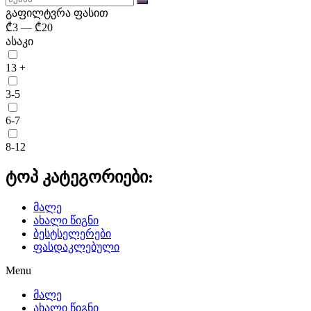
customized
გაფილტვრა ფასით
₾
3
—
₾
20
services
ასაკი
to
13 +
customers.
3-5
best
6-7
quality
8-12
discount
ტოპ კატეგორიები:
best
მალე
tag
ახალი წიგნი
ბესტსელერები
heuer
ფასდაკლებული
replica
Menu
მალე
watches
ახალი წიგნი