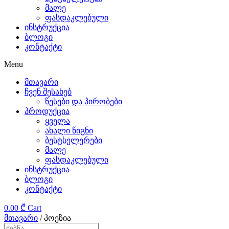
მალე
the
ფასდაკლებული
ინსტრუქცია
sensible
ბლოგი
კონტაქტი
and
Menu
complex
მთავარი
characteristics.
ჩვენ შესახებ
წესები და პირობები
replica
პროდუქცია
ყველა
tag
ახალი წიგნი
ბესტსელერები
heuer
მალე
ფასდაკლებული
rolex
ინსტრუქცია
ბლოგი
has
კონტაქტი
been
0.00
₾
Cart
მთავარი
/ პოეზია
providing