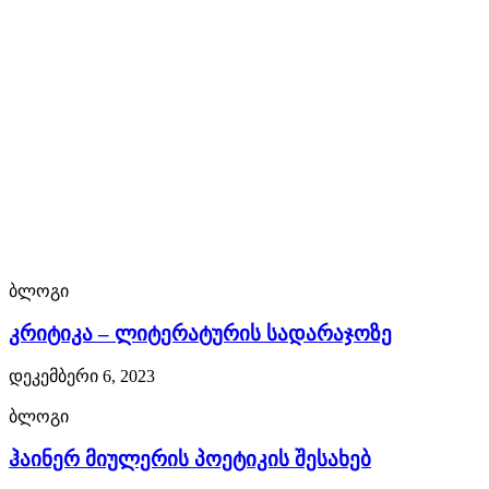
replica
review
a
lot
more
beautiful.
strength
ბლოგი
is
კრიტიკა – ლიტერატურის სადარაჯოზე
the
დეკემბერი 6, 2023
a
ბლოგი
sense
ჰაინერ მიულერის პოეტიკის შესახებ
replica