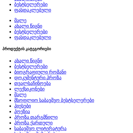
at
ბესტსელერები
ფასდაკლებული
discount
მალე
ახალი წიგნი
price.
ბესტსელერები
cheap
ფასდაკლებული
tag
პროდუქტის კატეგორიები
heuer
ახალი წიგნი
ბესტსელერები
monaco
ბიოგრაფიული რომანი
დოკუმენტური პროზა
replica
თვალსაჩინოება
ლექსიკონები
draws
მალე
მსოფლიო საბავშვო ბესტსელერები
in
პიესები
პოეზია
thousands
პროზა თარგმნილი
პროზა ქართული
of
საბავშვო ლიტერატურა