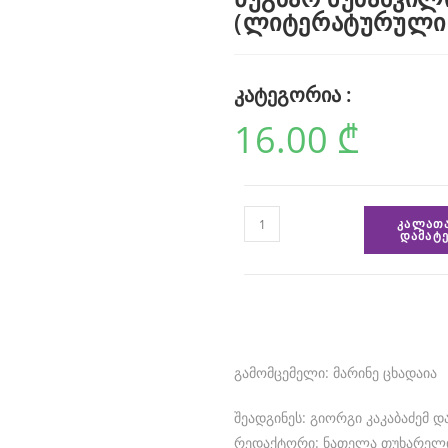
(ლიტერატურული 
კატეგორია :
16.00
₾
ᲙᲐᲚᲐᲗ
ᲓᲐᲛᲐᲢᲔ
გამომცემელი: მარინე ცხადაია
შეადგინეს: გიორგი კაკაბაძემ დ
რედაქტორი: ნათელა თუხარელ