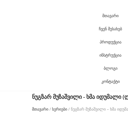
f
a
მთავარი
k
ჩვენ შესახებ
e
t
პროდუქცია
a
ინსტრუქცია
g
h
ბლოგი
e
კონტაქტი
u
e
ნუგზარ მუზაშვილი - ხმა იდუმალი
r
მთავარი
/
სერიები
/ ნუგზარ მუზაშვილი – ხმა იდ
f
o