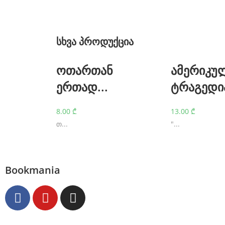
a
t
c
სხვა პროდუქცია
h
ოთართან
ამერიკუ
e
ერთად...
ტრაგედია
s
.
8.00
₾
13.00
₾
w
თ...
"...
h
o
m
Bookmania
a
k
e