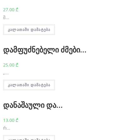
a
27.00
₾
g
მ...
h
კალათაში დამატება
e
u
დამფუძნებელი ძმები...
e
r
25.00
₾
„...
.
c
კალათაში დამატება
o
დანაშაული და...
m
i
13.00
₾
s
რ...
c