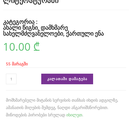
ლიტერატურაში
r
u
კატეგორია :
m
ახალი წიგნი
,
დამხმარე
c
სახელმძღვანელოები
,
ქართული ენა
a
10.00
₾
u
s
55 მარაგში
e
s
ᲙᲐᲚᲐᲗᲐᲨᲘ ᲓᲐᲛᲐᲢᲔᲑᲐ
r
e
მომხმარებელი მიტანის სერვისის თანხას იხდის ადგილზე,
f
ამანათის მიღების შემდეგ, ნაღდი ანგარიშსწორებით.
მიწოდების პირობები სრულად
იხილეთ
.
i
n