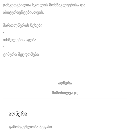
e
განკუთვნილია სკოლის მოსწავლეებისა და
d
აბიტურიენტებისთვის.
e
მართლწერის წესები
l
•
თხზულების აგება
e
•
c
ტიპური შეცდომები
t
r
o
ᲐᲦᲬᲔᲠᲐ
-
ᲛᲘᲛᲝᲮᲘᲚᲕᲐ (0)
m
e
აღწერა
c
h
გამომცემლობა პეგასი