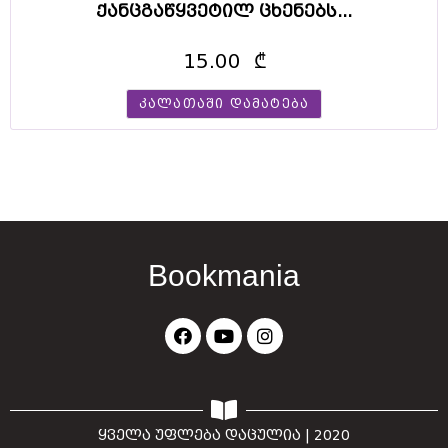
r
ქანცგაწყვეტილ ცხენებს...
o
15.00
₾
l
e
კალათაში დამატება
x
h
a
s
b
Bookmania
e
e
n
p
r
ყველა უფლება დაცულია | 2020