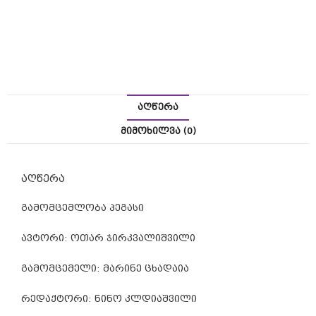
s
t
h
e
b
ᲐᲦᲬᲔᲠᲐ
e
ᲛᲘᲛᲝᲮᲘᲚᲕᲐ (0)
s
t
აღწერა
m
გამომცემლობა პეგასი
o
n
ავტორი: ოთარ ჯირკვალიშვილი
e
გამომცემელი: მარინე ცხადაია
y
რედაქტორი: ნინო კლდიაშვილი
t