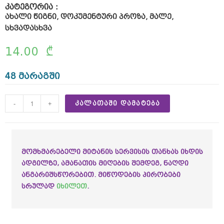
a
კატეგორია :
ახალი წიგნი
,
დოკუმენტური პროზა
,
მალე
,
n
სხვადასხვა
i
14.00
₾
c
a
48 მარაგში
l
r
-
+
ᲙᲐᲚᲐᲗᲐᲨᲘ ᲓᲐᲛᲐᲢᲔᲑᲐ
u
n
n
მომხმარებელი მიტანის სერვისის თანხას იხდის
ადგილზე, ამანათის მიღების შემდეგ, ნაღდი
i
ანგარიშსწორებით. მიწოდების პირობები
n
სრულად
იხილეთ
.
g
w