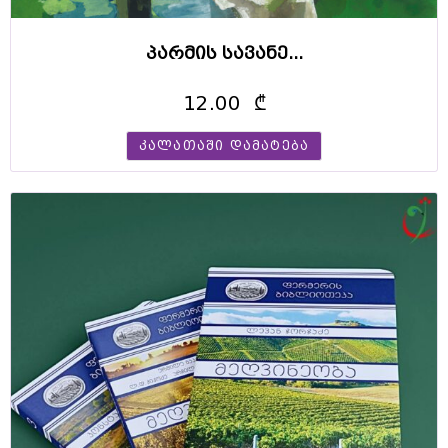
n
c
პარმის სავანე...
o
12.00
₾
n
v
კალათაში დამატება
e
n
t
i
o
n
l
e
a