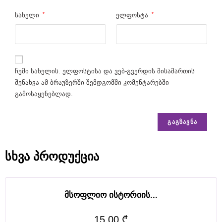
s
*
*
სახელი
ელფოსტა
t
h
e
b
ჩემი სახელის. ელფოსტისა და ვებ-გვერდის მისამართის
შენახვა ამ ბრაუზერში შემდგომში კომენტარებში
e
გამოსაყენებლად.
s
t
m
o
სხვა პროდუქცია
n
e
მსოფლიო ისტორიის...
y
t
15.00
₾