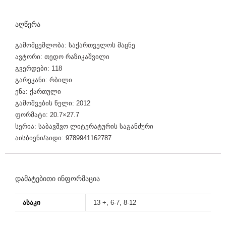
a
n
აღწერა
i
გამომცემლობა: საქართველოს მაცნე
c
ავტორი: თედო რაზიკაშვილი
a
გვერდები: 118
გარეკანი: რბილი
l
ენა: ქართული
r
გამოშვების წელი: 2012
ფორმატი: 20.7×27.7
u
სერია: საბავშვო ლიტერატურის საგანძური
n
აისბიენი/აიდი: 9789941162787
n
i
დამატებითი ინფორმაცია
n
g
ᲐᲡᲐᲙᲘ
13 +
,
6-7
,
8-12
w