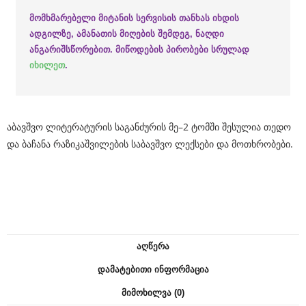
e
მომხმარებელი მიტანის სერვისის თანხას იხდის
d
ადგილზე, ამანათის მიღების შემდეგ, ნაღდი
e
ანგარიშსწორებით. მიწოდების პირობები სრულად
იხილეთ
.
l
e
c
აბავშვო ლიტერატურის საგანძურის მე–2 ტომში შესულია თედო
t
და ბაჩანა რაზიკაშვილების საბავშვო ლექსები და მოთხრობები.
r
o
-
m
e
ᲐᲦᲬᲔᲠᲐ
c
ᲓᲐᲛᲐᲢᲔᲑᲘᲗᲘ ᲘᲜᲤᲝᲠᲛᲐᲪᲘᲐ
h
ᲛᲘᲛᲝᲮᲘᲚᲕᲐ (0)