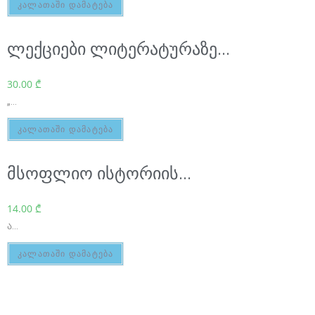
o
კალათაში დამატება
n
ლექციები ლიტერატურაზე...
s
t
30.00
₾
a
„...
n
კალათაში დამატება
t
l
მსოფლიო ისტორიის...
y
14.00
₾
g
ა...
r
e
კალათაში დამატება
a
t