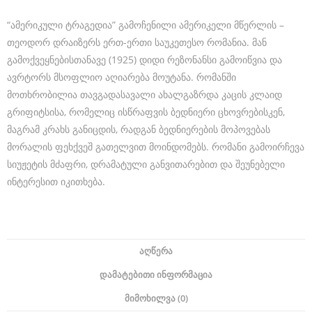
e
“ამერიკული ტრაგედია” გამოჩენილი ამერიკელი მწერლის –
d
თეოდორ დრაიზერს ერთ-ერთი საუკეთესო რომანია. მან
e
გამოქვეყნებისთანავე (1925) დიდი რეზონანსი გამოიწვია და
l
ავრტორს მსოფლიო აღიარება მოუტანა. რომანში
მოთხრობილია თავგადასავალი ახალგაზრდა კაცის კლაიდ
e
გრიფიტსისა, რომელიც ისწრაფვის ბედნიერი ცხოვრებისკენ,
c
მაგრამ კრახს განიცდის, რადგან ბედნიერების მოპოვებას
t
მორალის ფეხქვეშ გათელვით მოინდომებს. რომანი გამოირჩევა
r
სიუჟეტის მძაფრი, დრამატული განვითარებით და შეუნებელი
ინტერესით იკითხება.
o
-
m
e
ᲐᲦᲬᲔᲠᲐ
c
ᲓᲐᲛᲐᲢᲔᲑᲘᲗᲘ ᲘᲜᲤᲝᲠᲛᲐᲪᲘᲐ
h
ᲛᲘᲛᲝᲮᲘᲚᲕᲐ (0)