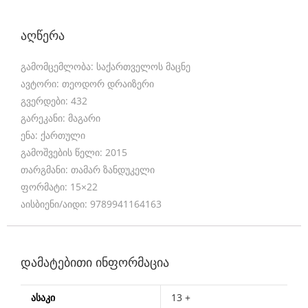
a
n
აღწერა
i
გამომცემლობა: საქართველოს მაცნე
c
ავტორი: თეოდორ დრაიზერი
a
გვერდები: 432
l
გარეკანი: მაგარი
ენა: ქართული
r
გამოშვების წელი: 2015
u
თარგმანი: თამარ ზანდუკელი
n
ფორმატი: 15×22
აისბიენი/აიდი: 9789941164163
n
i
n
დამატებითი ინფორმაცია
g
w
ᲐᲡᲐᲙᲘ
13 +