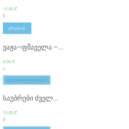
a
15.00
₾
g
ნ...
h
ᲕᲠᲪᲚᲐᲓ
e
u
ვაჟა–ფშაველა –...
e
r
6.00
₾
.
ა...
c
კალათაში დამატება
o
m
საუბრები ძველ...
i
15.00
₾
s
მ...
c