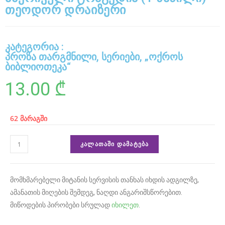
r
თეოდორ დრაიზერი
u
m
კატეგორია :
c
პროზა თარგმნილი
,
სერიები
,
„ოქროს
ბიბლიოთეკა“
a
13.00
₾
u
s
e
62 მარაგში
s
ᲙᲐᲚᲐᲗᲐᲨᲘ ᲓᲐᲛᲐᲢᲔᲑᲐ
r
e
მომხმარებელი მიტანის სერვისის თანხას იხდის ადგილზე,
f
ამანათის მიღების შემდეგ, ნაღდი ანგარიშსწორებით.
i
მიწოდების პირობები სრულად
იხილეთ
.
n