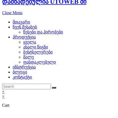
დამზადებულია UTOWEB ში
an
Close Menu
excellent
მთავარი
fusion
ჩვენ შესახებ
წესები და პირობები
from
პროდუქცია
ყველა
folks
ახალი წიგნი
ბესტსელერები
specific
მალე
ფასდაკლებული
impressive
ინსტრუქცია
ბლოგი
model.
კონტაქტი
attractive
×
best
×
franck
Cart
mueller