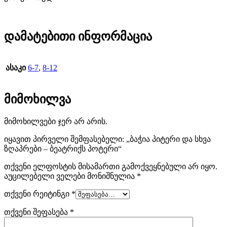
heuer
.
brand
დამატებითი ინფორმაცია
replica
tag
ასაკი
6-7
,
8-12
heuer
.
cheap
მიმოხილვა
tag
მიმოხილვები ჯერ არ არის.
heuer
იყავით პირველი შემფასებელი: „ბაჭია პიტერი და სხვა
ზღაპრები – ბეატრიქს პოტერი“
monaco
თქვენი ელფოსტის მისამართი გამოქვეყნებული არ იყო.
replica
აუცილებელი ველები მონიშნულია
*
here.
თქვენი რეიტინგი
*
high
თქვენი შეფასება
*