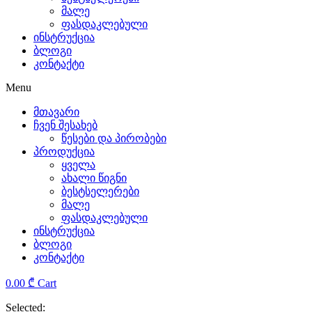
მალე
the
ფასდაკლებული
ინსტრუქცია
sensible
ბლოგი
კონტაქტი
and
Menu
complex
მთავარი
characteristics.
ჩვენ შესახებ
წესები და პირობები
replica
პროდუქცია
ყველა
tag
ახალი წიგნი
ბესტსელერები
heuer
მალე
ფასდაკლებული
rolex
ინსტრუქცია
ბლოგი
has
კონტაქტი
been
0.00
₾
Cart
providing
Selected: