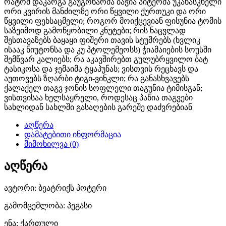
რატომ დაკარგა გაუგონარმა ბაჭია პიტერმა უკანასკნელი
online
ორი კვირის მანძილზე ორი წყვილი ქურთუკი და ორი
წყვილი ფეხსაცმელი; როგორ მოიქცევიან ფისუნია ტომის
surfers.
საზეიმოდ გამოწყობილი კნუტები; რის ნაცვლად
შესთავაზებს ბაყაყი ფიშერი თავის სტუმრებს (ხვლიკ
completely
ისააკ ნიუტონსა და კუ პტოლემეოსს) ჭიამაიების სოუსში
შემწვარ კალიებს; რა აკავშირებთ გულუბრყვილო ბატ
unique
ტასიკოსა და ჯემაიმა ტყაპუნას; ვისთვის რეცხავს და
აუთოვებს ზღარბი ტიგი-ვინკლი; რა განასხვავებს
charm
ქალაქელ თაგვ ჯონის სოფლელი თაგუნია ტიმისგან;
ვისთვისაა ხელსაყრელი, როდესაც პაწია თაგვები
is
სახლიდან სახლში გასაღების გარეშე დაძვრებიან
the
აღწერა
დამატებითი ინფორმაცია
features
მიმოხილვა (0)
of
აღწერა
cheap
ავტორი: ბეატრიქს პოტერი
replica
გამომცემლობა: პეგასი
tag
ენა: ქართული