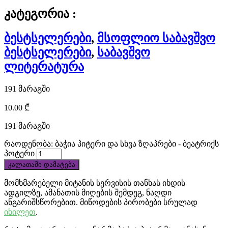
at
კატეგორია :
discount
ბესტსელერები
,
მსოფლიო საბავშვო
price.
ბესტსელერები
,
საბავშვო
cheap
ლიტერატურა
tag
191 მარაგში
heuer
10.00
₾
monaco
191 მარაგში
replica
რაოდენობა: ბაჭია პიტერი და სხვა ზღაპრები - ბეატრიქს
პოტერი
draws
კალათაში დამატება
in
მომხმარებელი მიტანის სერვისის თანხას იხდის
ადგილზე, ამანათის მიღების შემდეგ, ნაღდი
thousands
ანგარიშსწორებით. მიწოდების პირობები სრულად
იხილეთ
.
of