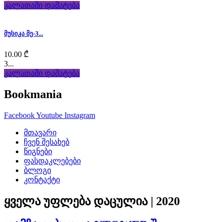
mueller
კალათაში დამატება
replicas
.
exact
მუსიკა მე-3...
https://www.travelfranckmuller
10.00
₾
3...
with
კალათაში დამატება
the
Bookmania
hunt
Facebook
Youtube
Instagram
for
მთავარი
ჩვენ შესახებ
a
წიგნები
ფასდაკლებები
final
ბლოგი
კონტაქტი
magnificence
in
ყველა უფლება დაცულია | 2020
addition