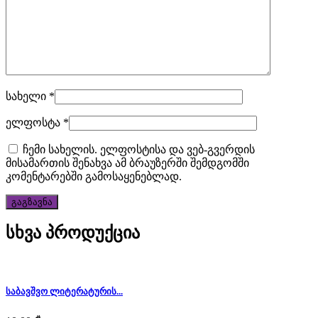
quality
luxury
sexfranckmuller.com
for
სახელი
*
men
ელფოსტა
*
and
ჩემი სახელის. ელფოსტისა და ვებ-გვერდის
women.
მისამართის შენახვა ამ ბრაუზერში შემდგომში
კომენტარებში გამოსაყენებლად.
typically
the
სხვა პროდუქცია
the
watchmaking
industry
საბავშვო ლიტერატურის...