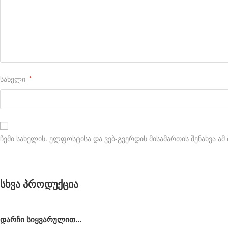
o
n
s
t
a
სახელი
*
n
t
l
y
ჩემი სახელის. ელფოსტისა და ვებ-გვერდის მისამართის შენახვა ა
g
r
სხვა პროდუქცია
e
a
t
დარჩი სიყვარულით...