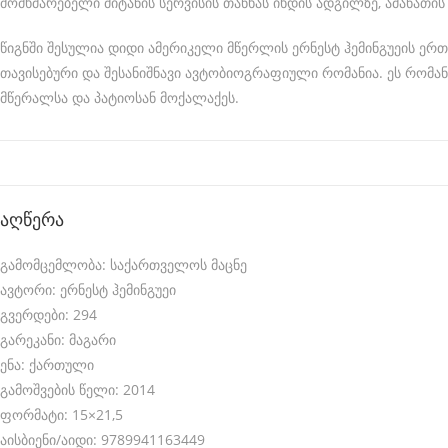
მომხმარებელი მიტანის სერვისის თანხას იხდის ადგილზე, ამანათი
s
-
t
ერნესტ
წიგნში შესულია დიდი ამერიკელი მწერლის ერნესტ ჰემინგუეის ე
ჰემინგუეი
თავისებური და შესანიშნავი ავტობიოგრაფიული რომანია. ეს რომ
h
მწერალსა და პატიოსან მოქალაქეს.
e
b
e
s
აღწერა
t
გამომცემლობა: საქართველოს მაცნე
m
ავტორი: ერნესტ ჰემინგუეი
o
გვერდები: 294
n
გარეკანი: მაგარი
e
ენა: ქართული
გამოშვების წელი: 2014
y
ფორმატი: 15×21,5
t
აისბიენი/აიდი: 9789941163449