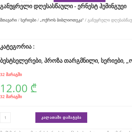
განუყრელი
a
განუყრელი დღესასწაული - ერნესტ ჰემინგუეი
დღესასწაული
t
-
მთავარი
/
სერიები
/
„ოქროს ბიბლიოთეკა“
/ განუყრელი დღესასწაუ
c
ერნესტ
h
ჰემინგუეი
e
კატეგორია :
s
.
ბესტსელერები
,
პროზა თარგმნილი
,
სერიები
,
„
w
32 მარაგში
h
12.00
₾
o
32 მარაგში
m
a
რაოდენობა:
k
ᲙᲐᲚᲐᲗᲐᲨᲘ ᲓᲐᲛᲐᲢᲔᲑᲐ
განუყრელი
e
დღესასწაული