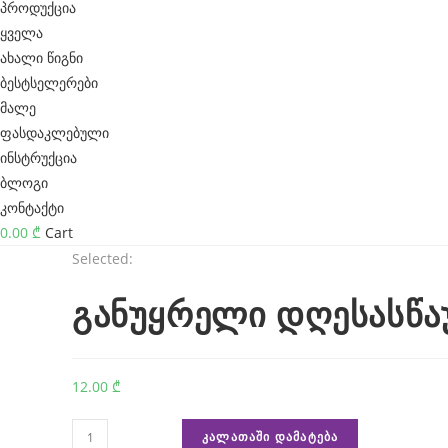
პროდუქცია
a
ყველა
n
ახალი წიგნი
i
ბესტსელერები
c
მალე
ფასდაკლებული
a
ინსტრუქცია
l
ბლოგი
r
კონტაქტი
0.00
₾
Cart
u
Selected:
n
n
განუყრელი დღესასწაუ
i
n
12.00
₾
g
w
რაოდენობა:
ᲙᲐᲚᲐᲗᲐᲨᲘ ᲓᲐᲛᲐᲢᲔᲑᲐ