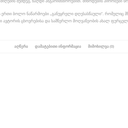
ს მიღების შემდეგ, ნაღდი ანგარიშსწორებით. მიწოდების პირობები
რთ-ერთი ბოლო ნაწარმოები „განუყრელი დღესასწაული“. რომელიც 
ანი ავტორის ცხოვრებისა და სამწერლო მოღვაწეობის ახალ ფურცელ
ᲐᲦᲬᲔᲠᲐ
ᲓᲐᲛᲐᲢᲔᲑᲘᲗᲘ ᲘᲜᲤᲝᲠᲛᲐᲪᲘᲐ
ᲛᲘᲛᲝᲮᲘᲚᲕᲐ (0)