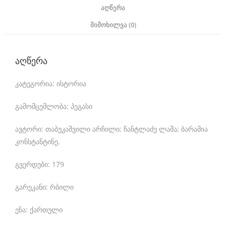
a
ᲐᲦᲬᲔᲠᲐ
t
ᲛᲘᲛᲝᲮᲘᲚᲕᲐ (0)
c
h
აღწერა
e
კატეგორია: ისტორია
s
.
გამომცემლობა: პეგასი
w
ავტორი: თაბუკაშვილი არჩილი; ჩანტლაძე ლაშა; ბარამია
h
კონსტანტინე.
o
გვერდები: 179
m
a
გარეკანი: რბილი
k
ენა: ქართული
e