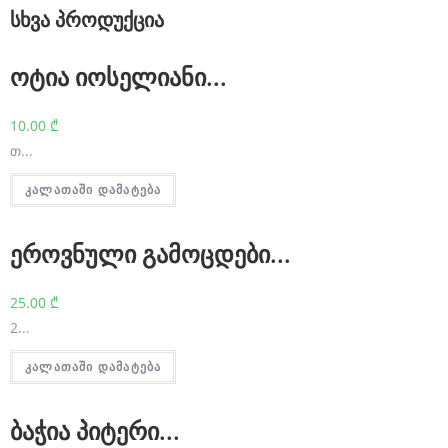
o
სხვა პროდუქცია
n
ოტია იოსელიანი...
s
t
10.00
₾
a
თ...
n
კალათაში დამატება
t
l
ეროვნული გამოცდები...
y
g
25.00
₾
2...
r
e
კალათაში დამატება
a
ბაჭია პიტერი...
t