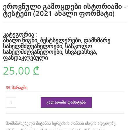
r
ეროვნული გამოცდები ისტორიაში -
ტესტები (2021 ახალი ფორმატი)
u
m
c
კატეგორია :
ახალი წიგნი
,
ბესტსელერები
,
დამხმარე
a
სახელმძღვანელოები
,
სასკოლო
u
სახელმძღვანელოები
,
სხვადასხვა
,
ფასდაკლებული
s
25.00
₾
e
s
r
35 მარაგში
e
ᲙᲐᲚᲐᲗᲐᲨᲘ ᲓᲐᲛᲐᲢᲔᲑᲐ
f
i
მომხმარებელი მიტანის სერვისის თანხას იხდის ადგილზე,
n