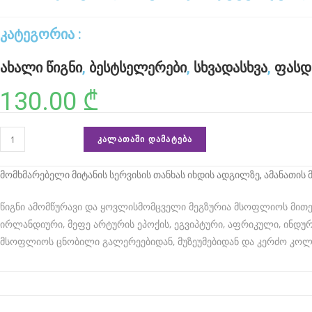
r
u
კატეგორია :
m
ახალი წიგნი
,
ბესტსელერები
,
სხვადასხვა
,
ფასდ
c
130.00
₾
a
u
რაოდენობა:
ᲙᲐᲚᲐᲗᲐᲨᲘ ᲓᲐᲛᲐᲢᲔᲑᲐ
s
მითოლოგია
e
(მითები
მომხმარებელი მიტანის სერვისის თანხას იხდის ადგილზე, ამანათის
s
და
ლეგენდები)
წიგნი ამომწურავი და ყოვლისმომცველი მეგზურია მსოფლიოს მითე
r
ირლანდიური, მეფე არტურის ეპოქის, ეგვიპტური, აფრიკული, ინდუ
e
მსოფლიოს ცნობილი გალერეებიდან, მუზეუმებიდან და კერძო კოლ
f
i
n