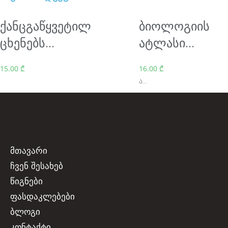
s
t
ქანცგაწყვეტილ
ბიოლოგიის
h
ცხენებს...
ატლასი...
e
15.00
₾
16.00
₾
b
ა...
e
s
t
m
მთავარი
o
ჩვენ შესახებ
n
წიგნები
e
ფასდაკლებები
y
ბლოგი
t
კონტაქტი