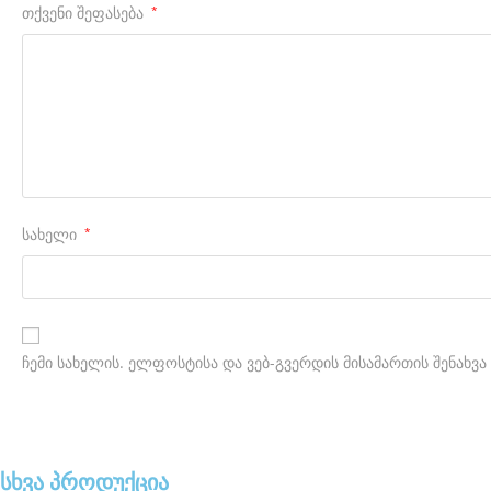
a
თქვენი შეფასება
*
t
c
h
e
s
.
სახელი
*
w
h
o
m
ჩემი სახელის. ელფოსტისა და ვებ-გვერდის მისამართის შენახვა
a
k
e
სხვა პროდუქცია