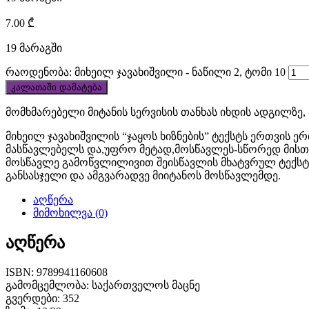
at
7.00
₾
discount
19 მარაგში
price.
რაოდენობა: მიხეილ ჯავახიშვილი - ნაწილი 2, ტომი 10
cheap
კალათაში დამატება
tag
მომხმარებელი მიტანის სერვისის თანხას იხდის ადგილზე,
მიხეილ ჯავახიშვილის “ჯაყოს ხიზნების” ტექსტს ერთვის
heuer
მასწავლებელს და,უფრო მეტად,მოსწავლეს-სწორედ მისთვ
მოსწავლე გამოწვლილივით შეისწავლის მხატვრულ ტექსტს
monaco
განსასჯელი და ამგვარადვე მიიტანოს მოსწავლემდე.
replica
აღწერა
მიმოხილვა (0)
draws
in
აღწერა
thousands
ISBN: 9789941160608
გამომცემლობა: საქართველოს მაცნე
of
გვერდები: 352