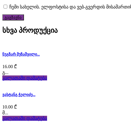
heuer
.
ჩემი სახელის. ელფოსტისა და ვებ-გვერდის მისამართი
brand
replica
სხვა პროდუქცია
tag
heuer
.
ნუგზარ მუზაშვილი...
cheap
16.00
₾
tag
გ...
heuer
კალათაში დამატება
monaco
ვახტანგ ჭელიძე...
replica
10.00
₾
here.
მ...
კალათაში დამატება
high