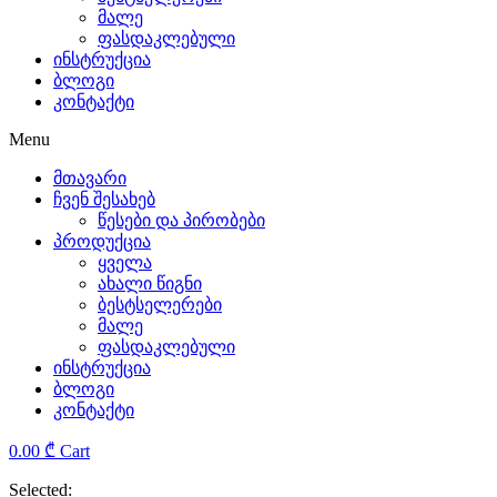
მალე
the
ფასდაკლებული
ინსტრუქცია
sensible
ბლოგი
კონტაქტი
and
Menu
complex
მთავარი
characteristics.
ჩვენ შესახებ
წესები და პირობები
replica
პროდუქცია
ყველა
tag
ახალი წიგნი
ბესტსელერები
heuer
მალე
ფასდაკლებული
rolex
ინსტრუქცია
ბლოგი
has
კონტაქტი
been
0.00
₾
Cart
providing
Selected: