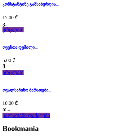
quality
კონსტანტინე გამსახურდია...
luxury
15.00
₾
sexfranckmuller.com
კ...
ვრცლად
for
men
თევზთა დუმილი...
and
5.00
₾
მ...
women.
ვრცლად
typically
თვალსაჩინო ბარათები...
the
10.00
₾
the
თ...
კალათაში დამატება
watchmaking
industry
Bookmania