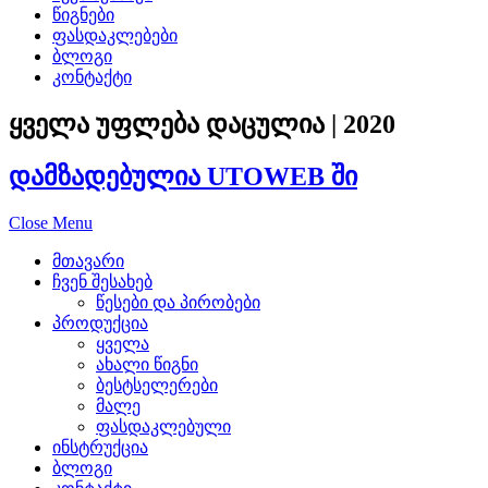
mueller
წიგნები
replicas
.
ფასდაკლებები
ბლოგი
exact
კონტაქტი
https://www.travelfranckmuller
ყველა უფლება დაცულია | 2020
with
დამზადებულია UTOWEB ში
the
Close Menu
hunt
მთავარი
for
ჩვენ შესახებ
წესები და პირობები
a
პროდუქცია
ყველა
final
ახალი წიგნი
ბესტსელერები
magnificence
მალე
ფასდაკლებული
in
ინსტრუქცია
ბლოგი
addition