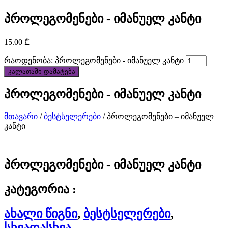
customized
პროლეგომენები - იმანუელ კანტი
services
15.00
₾
to
რაოდენობა: პროლეგომენები - იმანუელ კანტი
customers.
კალათაში დამატება
best
პროლეგომენები - იმანუელ კანტი
quality
მთავარი
/
ბესტსელერები
/ პროლეგომენები – იმანუელ
discount
კანტი
best
tag
პროლეგომენები - იმანუელ კანტი
heuer
კატეგორია :
replica
ახალი წიგნი
,
ბესტსელერები
,
watches