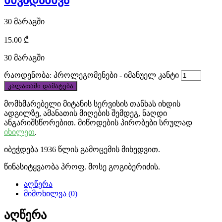
სხვადასხვა
at
30 მარაგში
discount
15.00
₾
price.
30 მარაგში
cheap
რაოდენობა: პროლეგომენები - იმანუელ კანტი
tag
კალათაში დამატება
heuer
მომხმარებელი მიტანის სერვისის თანხას იხდის
ადგილზე, ამანათის მიღების შემდეგ, ნაღდი
monaco
ანგარიშსწორებით. მიწოდების პირობები სრულად
იხილეთ
.
replica
იბეჭდება 1936 წლის გამოცემის მიხედვით.
draws
წინასიტყვაობა პროფ. მოსე გოგიბერიძის.
in
აღწერა
thousands
მიმოხილვა (0)
of
აღწერა