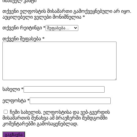
იმანუელ კანტი“
heuer
.
თქვენი ელფოსტის მისამართი გამოქვეყნებული არ იყო.
brand
აუცილებელი ველები მონიშნულია
*
replica
თქვენი რეიტინგი
*
tag
თქვენი შეფასება
*
heuer
.
cheap
tag
heuer
სახელი
*
monaco
ელფოსტა
*
replica
ჩემი სახელის. ელფოსტისა და ვებ-გვერდის
here.
მისამართის შენახვა ამ ბრაუზერში შემდგომში
კომენტარებში გამოსაყენებლად.
high