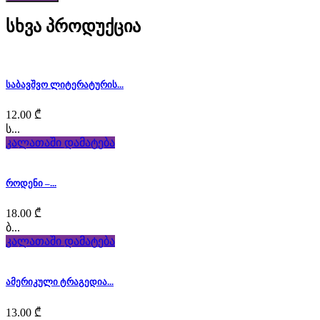
quality
სხვა პროდუქცია
luxury
sexfranckmuller.com
for
საბავშვო ლიტერატურის...
men
12.00
₾
ს...
and
კალათაში დამატება
women.
როდენი –...
typically
the
18.00
₾
ბ...
the
კალათაში დამატება
watchmaking
ამერიკული ტრაგედია...
industry
13.00
₾