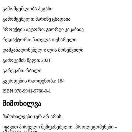
online
გამომცემლობა პეგასი
surfers.
გამომცემელი: მარინე ცხადაია
completely
პროექტის ავტორი: გიორგი კაკაბაძე
unique
რედაქტორი: ნათელა თუხარელი
charm
დამკაბადონებელი: ლია მოსეშვილი
is
გამოცემის წელი: 2021
the
გარეკანი: რბილი
features
გვერდების რაოდენობა: 184
of
ISBN 978-9941-9760-0-1
cheap
მიმოხილვა
replica
მიმოხილვები ჯერ არ არის.
tag
იყავით პირველი შემფასებელი: „პროლეგომენები –