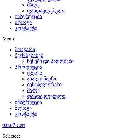
მალე
the
ფასდაკლებული
ინსტრუქცია
sensible
ბლოგი
კონტაქტი
and
Menu
complex
მთავარი
characteristics.
ჩვენ შესახებ
წესები და პირობები
replica
პროდუქცია
ყველა
tag
ახალი წიგნი
ბესტსელერები
heuer
მალე
ფასდაკლებული
rolex
ინსტრუქცია
ბლოგი
has
კონტაქტი
been
0.00
₾
Cart
providing
Selected: