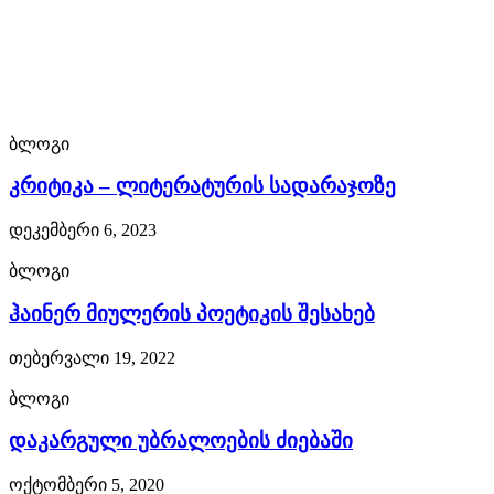
Franck
Muller
forum.
best
ბლოგი
კრიტიკა – ლიტერატურის სადარაჯოზე
quality
showfranckmuller.com
დეკემბერი 6, 2023
fast
ბლოგი
shipping.
ჰაინერ მიულერის პოეტიკის შესახებ
this
თებერვალი 19, 2022
is
ბლოგი
often
დაკარგული უბრალოების ძიებაში
with
ოქტომბერი 5, 2020