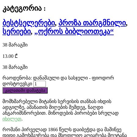
at
კატეგორია :
discount
ბესტსელერები
,
პროზა თარგმნილი
,
price.
სერიები
,
„ოქროს ბიბლიოთეკა“
cheap
38 მარაგში
tag
13.00
₾
heuer
38 მარაგში
monaco
რაოდენობა: დანაშაული და სასჯელი - ფიოდორ
replica
დოსტოევსკი
კალათაში დამატება
draws
მომხმარებელი მიტანის სერვისის თანხას იხდის
in
ადგილზე, ამანათის მიღების შემდეგ, ნაღდი
ანგარიშსწორებით. მიწოდების პირობები სრულად
thousands
იხილეთ
.
of
რომანი პირველად 1866 წელს დაიბეჭდა და მაშინვე
დიდი გამოხმაურება და მსოფლიო აღიარება მოუტანა