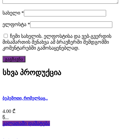
quality
luxury
სახელი
*
sexfranckmuller.com
ელფოსტა
*
for
ჩემი სახელის. ელფოსტისა და ვებ-გვერდის
მისამართის შენახვა ამ ბრაუზერში შემდგომში
men
კომენტარებში გამოსაყენებლად.
and
women.
სხვა პროდუქცია
typically
the
ბეჰემოთი, რომელსაც...
the
4.00
₾
watchmaking
წ...
კალათაში დამატება
industry