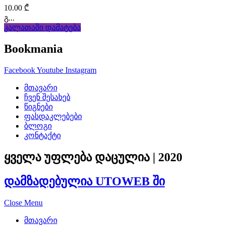
mueller
10.00
₾
replicas
.
გ...
კალათაში დამატება
exact
Bookmania
https://www.travelfranckmuller
Facebook
Youtube
Instagram
with
მთავარი
the
ჩვენ შესახებ
წიგნები
hunt
ფასდაკლებები
ბლოგი
for
კონტაქტი
a
ყველა უფლება დაცულია | 2020
final
დამზადებულია UTOWEB ში
magnificence
in
Close Menu
addition
მთავარი