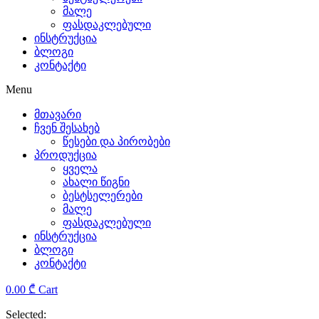
მალე
the
ფასდაკლებული
ინსტრუქცია
sensible
ბლოგი
კონტაქტი
and
Menu
complex
მთავარი
characteristics.
ჩვენ შესახებ
წესები და პირობები
replica
პროდუქცია
ყველა
tag
ახალი წიგნი
ბესტსელერები
heuer
მალე
ფასდაკლებული
rolex
ინსტრუქცია
ბლოგი
has
კონტაქტი
been
0.00
₾
Cart
providing
Selected: