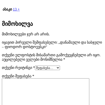
heuer
.
ასაკი
13 +
brand
replica
მიმოხილვა
tag
მიმოხილვები ჯერ არ არის.
heuer
.
იყავით პირველი შემფასებელი: „დანაშაული და სასჯელი
cheap
– ფიოდორ დოსტოევსკი“
tag
თქვენი ელფოსტის მისამართი გამოქვეყნებული არ იყო.
აუცილებელი ველები მონიშნულია
*
heuer
თქვენი რეიტინგი
*
monaco
თქვენი შეფასება
*
replica
here.
high