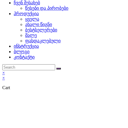
ჩვენ შესახებ
an
წესები და პირობები
პროდუქცია
excellent
ყველა
ახალი წიგნი
fusion
ბესტსელერები
მალე
from
ფასდაკლებული
ინსტრუქცია
folks
ბლოგი
კონტაქტი
specific
impressive
×
×
model.
Cart
attractive
best
franck
mueller