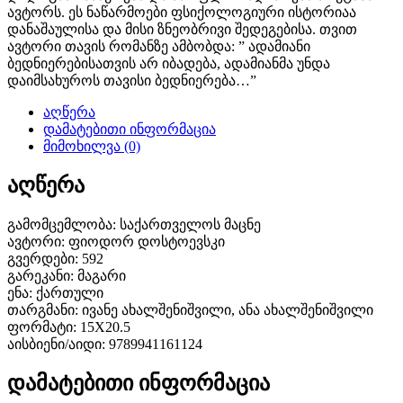
online
ავტორს. ეს ნაწარმოები ფსიქოლოგიური ისტორიაა
დანაშაულისა და მისი ზნეობრივი შედეგებისა. თვით
surfers.
ავტორი თავის რომანზე ამბობდა: ” ადამიანი
ბედნიერებისათვის არ იბადება, ადამიანმა უნდა
completely
დაიმსახუროს თავისი ბედნიერება…”
unique
აღწერა
დამატებითი ინფორმაცია
charm
მიმოხილვა (0)
is
აღწერა
the
გამომცემლობა: საქართველოს მაცნე
ავტორი: ფიოდორ დოსტოევსკი
features
გვერდები: 592
of
გარეკანი: მაგარი
ენა: ქართული
cheap
თარგმანი: ივანე ახალშენიშვილი, ანა ახალშენიშვილი
ფორმატი: 15X20.5
replica
აისბიენი/აიდი: 9789941161124
tag
დამატებითი ინფორმაცია