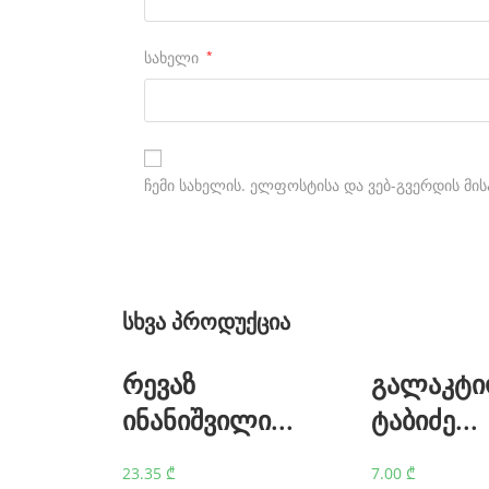
s
t
სახელი
*
h
e
b
e
ჩემი სახელის. ელფოსტისა და ვებ-გვერდის მის
s
t
m
სხვა პროდუქცია
o
n
რევაზ
გალაკტი
e
ინანიშვილი...
ტაბიძე...
y
t
23.35
₾
7.00
₾