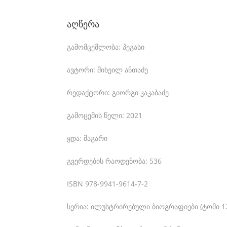
a
n
აღწერა
i
გამომცემლობა: პეგასი
c
a
ავტორი: მიხეილ ანთაძე
l
რედაქტორი: გიორგი კაკაბაძე
r
გამოცემის წელი: 2021
u
n
ყდა: მაგარი
n
გვერდების რაოდენობა: 536
i
n
ISBN 978-9941-9614-7-2
g
სერია: ილუსტრირებული ბიოგრაფიები (ტომი 1
w