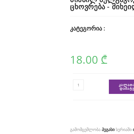
ცხოვრება - მიხე
კატეგორია :
18.00
₾
ᲙᲐᲚᲐᲗ
ᲓᲐᲛᲐᲢᲔ
გამომცემლობა
პეგასი
სერიაში