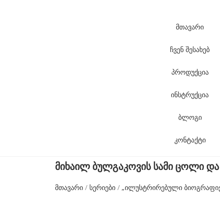
f
a
მთავარი
k
ჩვენ შესახებ
e
t
პროდუქცია
a
ინსტრუქცია
g
h
ბლოგი
e
კონტაქტი
u
e
მიხაილ ბულგაკოვის სამი ცოლი და 
r
მთავარი
/
სერიები
/
„ილუსტრირებული ბიოგრაფიე
f
o